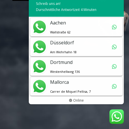
Schreib uns an!
TAGESSITZUNG
600 €
Durschnittliche Antwortzeit 4 Minuten
Aachen
Wallstraße 62
Düsseldorf
Am Wehrhahn 18
Dortmund
Westenhellweg 136
Mallorca
Carrer de Miquel Pellisa, 7
🟢 Online