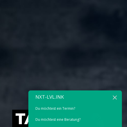
NXT-LVL.INK
Du möchtest ein Termin?
TATTOO
Du möchtest eine Beratung?