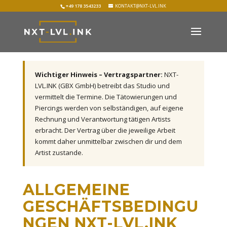
+49 178 3543233
KONTAKT@NXT-LVL.INK
Wichtiger Hinweis – Vertragspartner:
NXT-
LVL.INK (GBX GmbH) betreibt das Studio und
vermittelt die Termine. Die Tätowierungen und
Piercings werden von selbständigen, auf eigene
Rechnung und Verantwortung tätigen Artists
erbracht. Der Vertrag über die jeweilige Arbeit
kommt daher unmittelbar zwischen dir und dem
Artist zustande.
ALLGEMEINE
GESCHÄFTSBEDINGU
NGEN NXT-LVL.INK