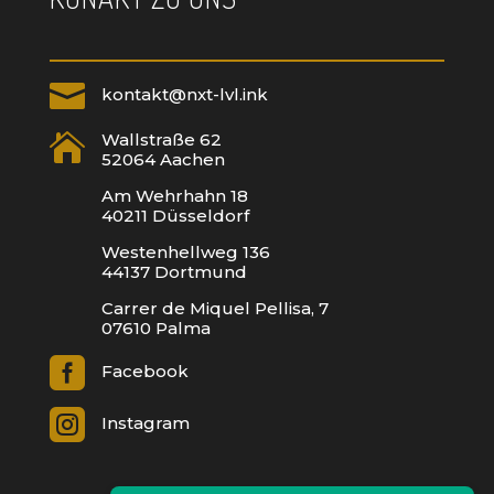

kontakt@nxt-lvl.ink
Wallstraße 62

52064 Aachen
Am Wehrhahn 18
40211 Düsseldorf
Westenhellweg 136
44137 Dortmund
Carrer de Miquel Pellisa, 7
07610 Palma

Facebook

Instagram