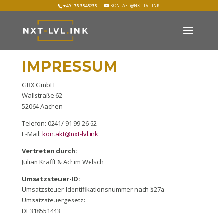
+49 178 3543233
KONTAKT@NXT-LVL.INK
IMPRESSUM
GBX GmbH
Wallstraße 62
52064 Aachen
Telefon: 0241/ 91 99 26 62
E-Mail:
kontakt@nxt-lvl.ink
Vertreten durch:
Julian Krafft & Achim Welsch
Umsatzsteuer-ID:
Umsatzsteuer-Identifikationsnummer nach §27a
Umsatzsteuergesetz:
DE318551443