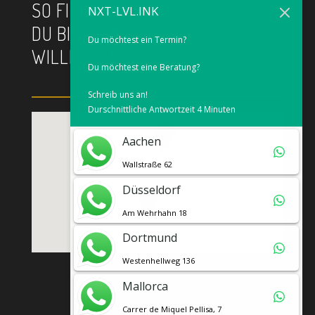
SO FINDEST DU UNS!
NXT-LVL.INK
DU BIST IMMER HERZLICH
Du möchtest ein Termin?
WILLKOMMEN!
Du möchtest eine Beratung?
Schreib uns an!
Durschnittliche Antwortzeit 4 Minuten
Aachen
Wallstraße 62
Düsseldorf
Am Wehrhahn 18
Dortmund
Westenhellweg 136
Mallorca
Carrer de Miquel Pellisa, 7